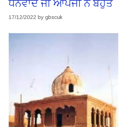
ਧੰਨਵਾਦ ਜੀ ਆਪਜੀ ਨੇ ਬਹੁਤ
gbscuk
17/12/2022
by